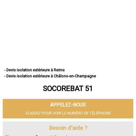
- Devis isolation extérieure à Reims
- Devis isolation extérieure à Châlons-en-Champagne
- Devis isolation extérieure à Épernay
SOCOREBAT 51
- Devis isolation extérieure à Vitry-le-François
- Devis isolation extérieure à Tinqueux
- Devis isolation extérieure à Bétheny
APPELEZ-NOUS
- Devis isolation extérieure à Cormontreuil
- Devis isolation extérieure à Fismes
CLIQUEZ POUR VOIR LE NUMÉRO DE TÉLÉPHONE
- Devis isolation extérieure à Saint-Memmie
- Devis isolation extérieure à Sézanne
Besoin d'aide ?
- Devis isolation extérieure à Mourmelon-le-Grand