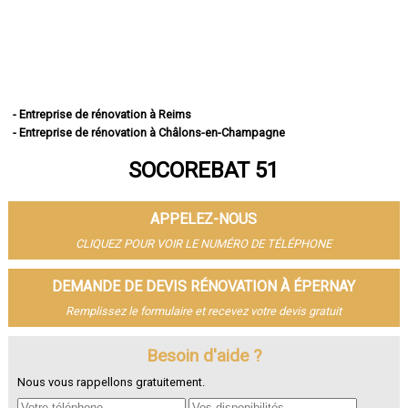
- Entreprise de rénovation à Reims
- Entreprise de rénovation à Châlons-en-Champagne
- Entreprise de rénovation à Épernay
SOCOREBAT 51
- Entreprise de rénovation à Vitry-le-François
- Entreprise de rénovation à Tinqueux
- Entreprise de rénovation à Bétheny
APPELEZ-NOUS
- Entreprise de rénovation à Cormontreuil
- Entreprise de rénovation à Fismes
CLIQUEZ POUR VOIR LE NUMÉRO DE TÉLÉPHONE
- Entreprise de rénovation à Saint-Memmie
- Entreprise de rénovation à Sézanne
DEMANDE DE DEVIS RÉNOVATION À ÉPERNAY
- Entreprise de rénovation à Mourmelon-le-Grand
Remplissez le formulaire et recevez votre devis gratuit
- Entreprise de rénovation à Witry-lès-Reims
- Entreprise de rénovation à Sainte-Menehould
- Entreprise de rénovation à Fagnières
Besoin d'aide ?
- Entreprise de rénovation à Ay
Nous vous rappellons gratuitement.
- Entreprise de rénovation à Suippes
- Entreprise de rénovation à Montmirail