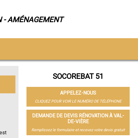
N - AMÉNAGEMENT
SOCOREBAT 51
APPELEZ-NOUS
CLIQUEZ POUR VOIR LE NUMÉRO DE TÉLÉPHONE
DEMANDE DE DEVIS RÉNOVATION À VAL-
DE-VIÈRE
Remplissez le formulaire et recevez votre devis gratuit
 est