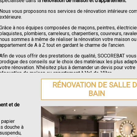
spécialisée dans la
rénovation de maison et d'appartement.
Nous vous proposons nos services de rénovation intérieure c
extérieure.
Grâce à nos équipes composées de maçons, peintres, électricie
plaquistes, plombiers, carreleurs, charpentiers, couvreurs, ravale
nous sommes à même de réaliser la rénovation votre maison ou
appartement de A à Z tout en gardant le charme de l'ancien.
Afin de vous offrir des prestations de qualité, SOCOREBAT vous
prodigue des conseils sur le choix des matériaux les plus adapt
votre rénovation. N'hésitez plus à demander un devis pour votre
rénovation de maison ou appartement à Val-de-Vière
.
RÉNOVATION DE SALLE 
BAIN
ent et de
e papier
ons douche à
C suspendu,