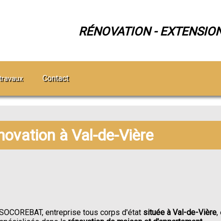
RÉNOVATION - EXTENSIO
Contact
travaux
novation à Val-de-Vière
SOCOREBAT, entreprise tous corps d'état
située à Val-de-Vière
,