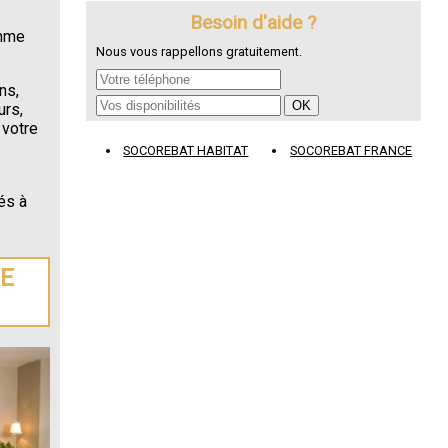
Besoin d'aide ?
omme
Nous vous rappellons gratuitement.
ns,
urs,
 votre
SOCOREBAT HABITAT
SOCOREBAT FRANCE
és à
DE