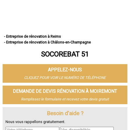
- Entreprise de rénovation à Reims
- Entreprise de rénovation à Châlons-en-Champagne
- Entreprise de rénovation à Épernay
SOCOREBAT 51
- Entreprise de rénovation à Vitry-le-François
- Entreprise de rénovation à Tinqueux
- Entreprise de rénovation à Bétheny
APPELEZ-NOUS
- Entreprise de rénovation à Cormontreuil
- Entreprise de rénovation à Fismes
CLIQUEZ POUR VOIR LE NUMÉRO DE TÉLÉPHONE
- Entreprise de rénovation à Saint-Memmie
- Entreprise de rénovation à Sézanne
DEMANDE DE DEVIS RÉNOVATION À MOIREMONT
- Entreprise de rénovation à Mourmelon-le-Grand
Remplissez le formulaire et recevez votre devis gratuit
- Entreprise de rénovation à Witry-lès-Reims
- Entreprise de rénovation à Sainte-Menehould
- Entreprise de rénovation à Fagnières
Besoin d'aide ?
- Entreprise de rénovation à Ay
Nous vous rappellons gratuitement.
- Entreprise de rénovation à Suippes
- Entreprise de rénovation à Montmirail