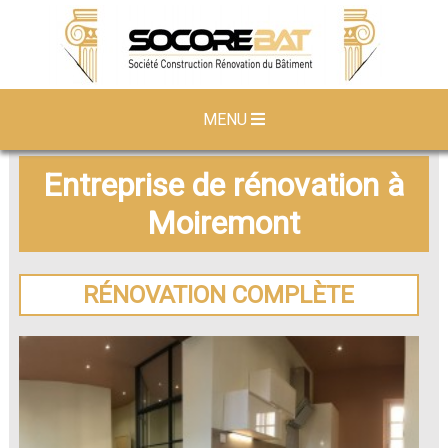
MENU
Entreprise de rénovation à
Moiremont
RÉNOVATION COMPLÈTE