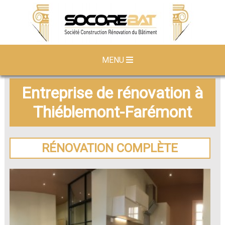
MENU
Entreprise de rénovation à
Thiéblemont-Farémont
RÉNOVATION COMPLÈTE