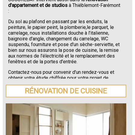
d'appartement et de studios
à Thiéblemont-Farémont
:
Du sol au plafond en passant par les enduits, la
peinture, le papier peint, la plomberie,le parquet, le
carrelage, nous installations douche à l'italienne,
baignoire d'angle, changement du carrelage, WC
suspendu, fourniture et pose d'un sèche-serviette, et
bien sur nous assurons la pose de cuisine, la remise
aux normes de l'électricité et le remplacement des
fenêtres et de la portes d'entrée.
Contactez-nous pour convenir d'un rendez-vous et
obtenir votre étude chiffrée pour votre projet de
rénovation de maison ou d'appartement près de
Thiéblemont-Farémont
.
RÉNOVATION DE CUISINE