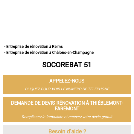
- Entreprise de rénovation à Reims
- Entreprise de rénovation à Châlons-en-Champagne
- Entreprise de rénovation à Épernay
SOCOREBAT 51
- Entreprise de rénovation à Vitry-le-François
- Entreprise de rénovation à Tinqueux
- Entreprise de rénovation à Bétheny
APPELEZ-NOUS
- Entreprise de rénovation à Cormontreuil
- Entreprise de rénovation à Fismes
CLIQUEZ POUR VOIR LE NUMÉRO DE TÉLÉPHONE
- Entreprise de rénovation à Saint-Memmie
- Entreprise de rénovation à Sézanne
DEMANDE DE DEVIS RÉNOVATION À THIÉBLEMONT-
- Entreprise de rénovation à Mourmelon-le-Grand
FARÉMONT
- Entreprise de rénovation à Witry-lès-Reims
Remplissez le formulaire et recevez votre devis gratuit
- Entreprise de rénovation à Sainte-Menehould
- Entreprise de rénovation à Fagnières
Besoin d'aide ?
- Entreprise de rénovation à Ay