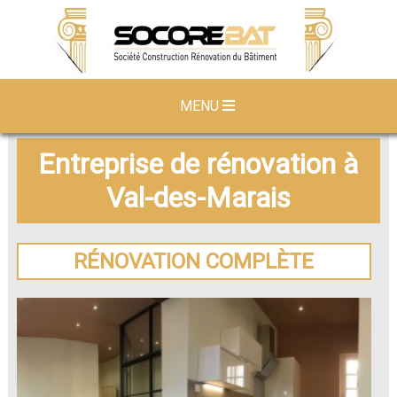
MENU
Entreprise de rénovation à
Val-des-Marais
RÉNOVATION COMPLÈTE