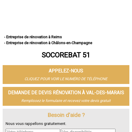
- Entreprise de rénovation à Reims
- Entreprise de rénovation à Châlons-en-Champagne
- Entreprise de rénovation à Épernay
SOCOREBAT 51
- Entreprise de rénovation à Vitry-le-François
- Entreprise de rénovation à Tinqueux
- Entreprise de rénovation à Bétheny
APPELEZ-NOUS
- Entreprise de rénovation à Cormontreuil
- Entreprise de rénovation à Fismes
CLIQUEZ POUR VOIR LE NUMÉRO DE TÉLÉPHONE
- Entreprise de rénovation à Saint-Memmie
- Entreprise de rénovation à Sézanne
DEMANDE DE DEVIS RÉNOVATION À VAL-DES-MARAIS
- Entreprise de rénovation à Mourmelon-le-Grand
Remplissez le formulaire et recevez votre devis gratuit
- Entreprise de rénovation à Witry-lès-Reims
- Entreprise de rénovation à Sainte-Menehould
- Entreprise de rénovation à Fagnières
Besoin d'aide ?
- Entreprise de rénovation à Ay
Nous vous rappellons gratuitement.
- Entreprise de rénovation à Suippes
- Entreprise de rénovation à Montmirail