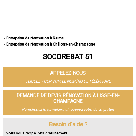
- Entreprise de rénovation à Reims
- Entreprise de rénovation à Châlons-en-Champagne
- Entreprise de rénovation à Épernay
SOCOREBAT 51
- Entreprise de rénovation à Vitry-le-François
- Entreprise de rénovation à Tinqueux
- Entreprise de rénovation à Bétheny
APPELEZ-NOUS
- Entreprise de rénovation à Cormontreuil
- Entreprise de rénovation à Fismes
CLIQUEZ POUR VOIR LE NUMÉRO DE TÉLÉPHONE
- Entreprise de rénovation à Saint-Memmie
- Entreprise de rénovation à Sézanne
DEMANDE DE DEVIS RÉNOVATION À LISSE-EN-
- Entreprise de rénovation à Mourmelon-le-Grand
CHAMPAGNE
- Entreprise de rénovation à Witry-lès-Reims
Remplissez le formulaire et recevez votre devis gratuit
- Entreprise de rénovation à Sainte-Menehould
- Entreprise de rénovation à Fagnières
Besoin d'aide ?
- Entreprise de rénovation à Ay
- Entreprise de rénovation à Suippes
Nous vous rappellons gratuitement.
- Entreprise de rénovation à Montmirail