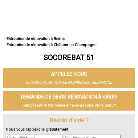
- Entreprise de rénovation à Reims
- Entreprise de rénovation à Châlons-en-Champagne
- Entreprise de rénovation à Épernay
SOCOREBAT 51
- Entreprise de rénovation à Vitry-le-François
- Entreprise de rénovation à Tinqueux
- Entreprise de rénovation à Bétheny
APPELEZ-NOUS
- Entreprise de rénovation à Cormontreuil
- Entreprise de rénovation à Fismes
CLIQUEZ POUR VOIR LE NUMÉRO DE TÉLÉPHONE
- Entreprise de rénovation à Saint-Memmie
- Entreprise de rénovation à Sézanne
DEMANDE DE DEVIS RÉNOVATION À SARRY
- Entreprise de rénovation à Mourmelon-le-Grand
Remplissez le formulaire et recevez votre devis gratuit
- Entreprise de rénovation à Witry-lès-Reims
- Entreprise de rénovation à Sainte-Menehould
- Entreprise de rénovation à Fagnières
Besoin d'aide ?
- Entreprise de rénovation à Ay
Nous vous rappellons gratuitement.
- Entreprise de rénovation à Suippes
- Entreprise de rénovation à Montmirail