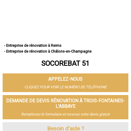
- Entreprise de rénovation à Reims
- Entreprise de rénovation à Châlons-en-Champagne
- Entreprise de rénovation à Épernay
SOCOREBAT 51
- Entreprise de rénovation à Vitry-le-François
- Entreprise de rénovation à Tinqueux
- Entreprise de rénovation à Bétheny
APPELEZ-NOUS
- Entreprise de rénovation à Cormontreuil
- Entreprise de rénovation à Fismes
CLIQUEZ POUR VOIR LE NUMÉRO DE TÉLÉPHONE
- Entreprise de rénovation à Saint-Memmie
- Entreprise de rénovation à Sézanne
DEMANDE DE DEVIS RÉNOVATION À TROIS-FONTAINES-
- Entreprise de rénovation à Mourmelon-le-Grand
L'ABBAYE
- Entreprise de rénovation à Witry-lès-Reims
Remplissez le formulaire et recevez votre devis gratuit
- Entreprise de rénovation à Sainte-Menehould
- Entreprise de rénovation à Fagnières
Besoin d'aide ?
- Entreprise de rénovation à Ay