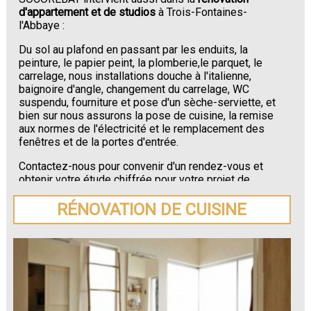
d'appartement et de studios
à Trois-Fontaines-
l'Abbaye :
Du sol au plafond en passant par les enduits, la
peinture, le papier peint, la plomberie,le parquet, le
carrelage, nous installations douche à l'italienne,
baignoire d'angle, changement du carrelage, WC
suspendu, fourniture et pose d'un sèche-serviette, et
bien sur nous assurons la pose de cuisine, la remise
aux normes de l'électricité et le remplacement des
fenêtres et de la portes d'entrée.
Contactez-nous pour convenir d'un rendez-vous et
obtenir votre étude chiffrée pour votre projet de
rénovation de maison ou d'appartement près de
Trois-Fontaines-l'Abbaye
.
RÉNOVATION DE CUISINE