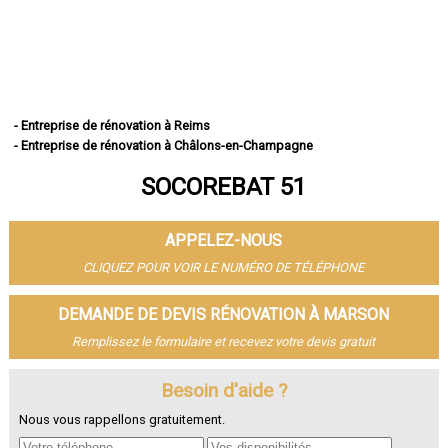
- Entreprise de rénovation à Reims
- Entreprise de rénovation à Châlons-en-Champagne
- Entreprise de rénovation à Épernay
SOCOREBAT 51
- Entreprise de rénovation à Vitry-le-François
- Entreprise de rénovation à Tinqueux
- Entreprise de rénovation à Bétheny
APPELEZ-NOUS
- Entreprise de rénovation à Cormontreuil
- Entreprise de rénovation à Fismes
CLIQUEZ POUR VOIR LE NUMÉRO DE TÉLÉPHONE
- Entreprise de rénovation à Saint-Memmie
- Entreprise de rénovation à Sézanne
DEMANDE DE DEVIS RÉNOVATION À MARSON
- Entreprise de rénovation à Mourmelon-le-Grand
Remplissez le formulaire et recevez votre devis gratuit
- Entreprise de rénovation à Witry-lès-Reims
- Entreprise de rénovation à Sainte-Menehould
- Entreprise de rénovation à Fagnières
Besoin d'aide ?
- Entreprise de rénovation à Ay
Nous vous rappellons gratuitement.
- Entreprise de rénovation à Suippes
- Entreprise de rénovation à Montmirail